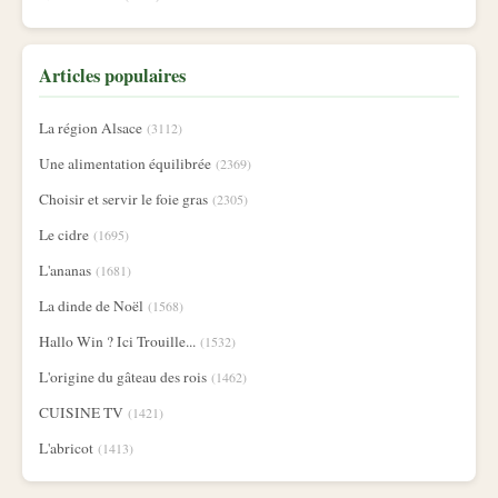
Articles populaires
La région Alsace
(3112)
Une alimentation équilibrée
(2369)
Choisir et servir le foie gras
(2305)
Le cidre
(1695)
L'ananas
(1681)
La dinde de Noël
(1568)
Hallo Win ? Ici Trouille...
(1532)
L'origine du gâteau des rois
(1462)
CUISINE TV
(1421)
L'abricot
(1413)