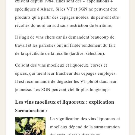
existent depuis 1984. Elles sont des « appellations +
spécifiques d’Alsace. Si les VT et SGN ne peuvent être
produits qu’à partir des cépages nobles, ils peuvent être
récoltés du nord au sud sans restriction de territoire.
Il s’agit de vins chers car ils demandent beaucoup de
travail et les parcelles ont un faible rendement du fait
de la spécificité de la récolte (tardive, sélection).
Ce sont des vins moelleux et liquoreux, corsés et
épicés, qui tirent leur fraîcheur des cépages employés.
Il est recommandé de déguster les VT plutôt dans leur
jeunesse. Les SGN peuvent vieillir plus longtemps.
Les vins moelleux et liquoreux : explication
Surmaturation :
La vignification des vins liquoreux et
moelleux dépend de la surmaturation
du grain, c’est-à-dire de sa