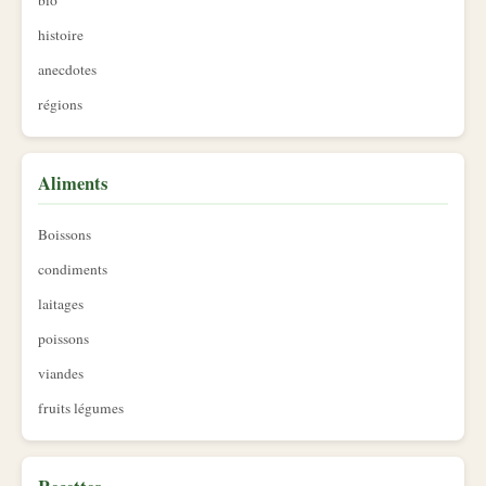
bio
histoire
anecdotes
régions
Aliments
Boissons
condiments
laitages
poissons
viandes
fruits légumes