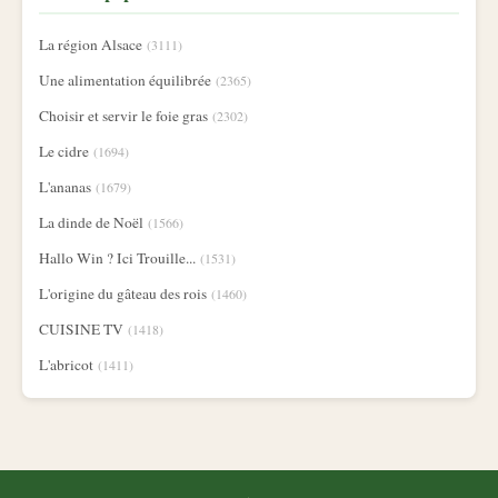
La région Alsace
(3111)
Une alimentation équilibrée
(2365)
Choisir et servir le foie gras
(2302)
Le cidre
(1694)
L'ananas
(1679)
La dinde de Noël
(1566)
Hallo Win ? Ici Trouille...
(1531)
L'origine du gâteau des rois
(1460)
CUISINE TV
(1418)
L'abricot
(1411)