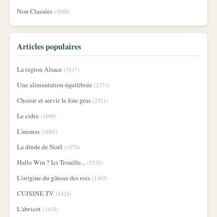
Non Classées
(3888)
Articles populaires
La région Alsace
(3117)
Une alimentation équilibrée
(2371)
Choisir et servir le foie gras
(2311)
Le cidre
(1699)
L'ananas
(1681)
La dinde de Noël
(1570)
Hallo Win ? Ici Trouille...
(1535)
L'origine du gâteau des rois
(1465)
CUISINE TV
(1424)
L'abricot
(1415)